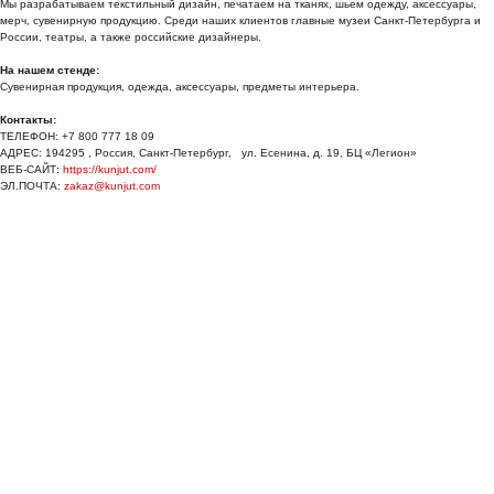
Мы разрабатываем текстильный дизайн, печатаем на тканях, шьем одежду, аксессуары,
мерч, сувенирную продукцию. Среди наших клиентов главные музеи Санкт-Петербурга и
России, театры, а также российские дизайнеры.
На нашем стенде:
Сувенирная продукция, одежда, аксессуары, предметы интерьера.
Контакты:
ТЕЛЕФОН: +7 800 777 18 09
АДРЕС: 194295 , Россия, Санкт-Петербург, ул. Есенина, д. 19, БЦ «Легион»
ВЕБ-САЙТ:
https://kunjut.com/
ЭЛ.ПОЧТА:
zakaz@kunjut.com