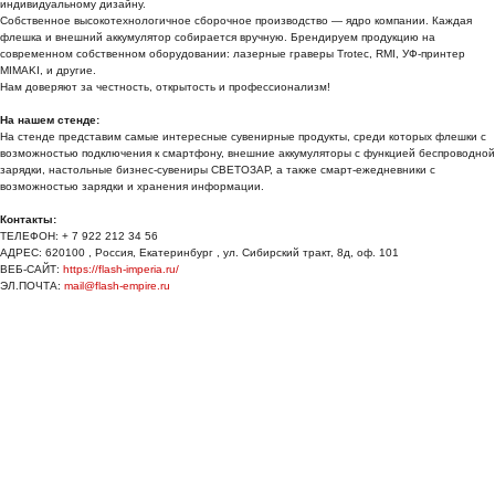
индивидуальному дизайну.
Собственное высокотехнологичное сборочное производство — ядро компании. Каждая
флешка и внешний аккумулятор собирается вручную. Брендируем продукцию на
современном собственном оборудовании: лазерные граверы Trotec, RMI, УФ-принтер
MIMAKI, и другие.
Нам доверяют за честность, открытость и профессионализм!
На нашем стенде:
На стенде представим самые интересные сувенирные продукты, среди которых флешки с
возможностью подключения к смартфону, внешние аккумуляторы с функцией беспроводной
зарядки, настольные бизнес-сувениры СВЕТОЗАР, а также смарт-ежедневники с
возможностью зарядки и хранения информации.
Контакты:
ТЕЛЕФОН: + 7 922 212 34 56
АДРЕС: 620100 , Россия, Екатеринбург , ул. Сибирский тракт, 8д, оф. 101
ВЕБ-САЙТ:
https://flash-imperia.ru/
ЭЛ.ПОЧТА:
mail@flash-empire.ru