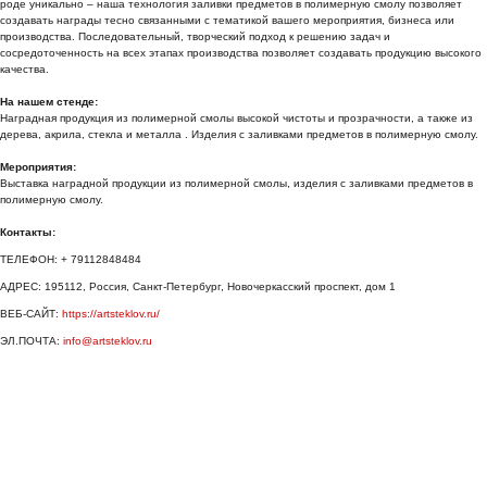
роде уникально – наша технология заливки предметов в полимерную смолу позволяет
создавать награды тесно связанными с тематикой вашего мероприятия, бизнеса или
производства. Последовательный, творческий подход к решению задач и
сосредоточенность на всех этапах производства позволяет создавать продукцию высокого
качества.
На нашем стенде:
Наградная продукция из полимерной смолы высокой чистоты и прозрачности, а также из
дерева, акрила, стекла и металла . Изделия с заливками предметов в полимерную смолу.
Мероприятия:
Выставка наградной продукции из полимерной смолы, изделия с заливками предметов в
полимерную смолу.
Контакты:
ТЕЛЕФОН: + 79112848484
АДРЕС: 195112, Россия, Санкт-Петербург, Новочеркасский проспект, дом 1
ВЕБ-САЙТ:
https://artsteklov.ru/
ЭЛ.ПОЧТА:
info@artsteklov.ru