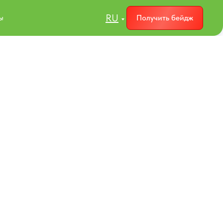
RU
ы
Получить бейдж