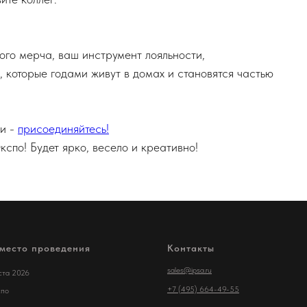
ого мерча, ваш инструмент лояльности,
 которые годами живут в домах и становятся частью
жи -
присоединяйтесь!
спо! Будет ярко, весело и креативно!
 место проведения
Контакты
sales@ipsa.ru
ста 2026
+7 (495) 664-49-55
спо