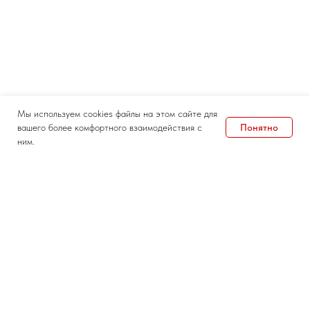
Мы используем cookies файлы на этом сайте для
Понятно
вашего более комфортного взаимодействия с
ним.
Дата и место проведения
27-28 августа 2026
Крокус Экспо
Контакты
Документы