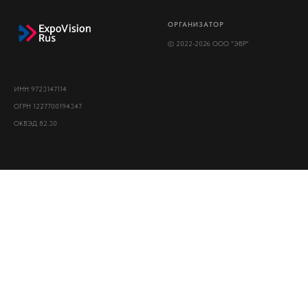
ОРГАНИЗАТОР
© 2022-2026 ООО "ЭВР"
ИНН 9723147114
ОГРН 1227700194347
ОКВЭД 82.30