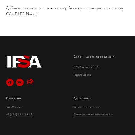
Добавьте аромата и стиля вашему бизнесу — приходите на стенд
CANDLES Planet!
Дата и место проведения
27-28 августа 2026
Крокус Экспо
Контакты
Документы
sales@ipsa.ru
Конфиденциальность
+7 (495) 664-49-55
Политика использования cookie